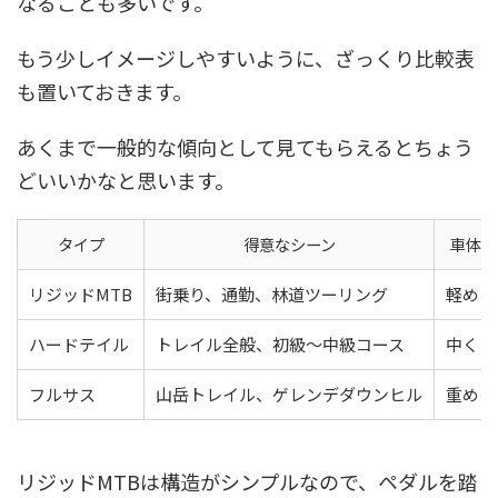
なることも多いです。
もう少しイメージしやすいように、ざっくり比較表
も置いておきます。
あくまで一般的な傾向として見てもらえるとちょう
どいいかなと思います。
タイプ
得意なシーン
車体の
リジッドMTB
街乗り、通勤、林道ツーリング
軽めに
ハードテイル
トレイル全般、初級〜中級コース
中くら
フルサス
山岳トレイル、ゲレンデダウンヒル
重めに
リジッドMTBは構造がシンプルなので、ペダルを踏