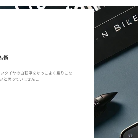
ム術
太いタイヤの自転車をかっこよく乗りこな
思っていません ...