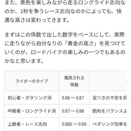
また、景色を楽しみながら走るロングライド志向な
のか、1秒を争うレース志向なのかによっても、快
適な高さは変わってきます。
まずはこの係数で出した数字をベースにして、実際
に走りながら自分なりの「黄金の高さ」を見つけて
いくのが、ロードバイクの楽しみの一つでもあるの
かなと思います。
推奨される
ライダーのタイプ
期
係数
初心者・ポタリング派
0.86 ～ 0.87
足つきの不安を抑
中級者・ロングライド派
0.87 ～ 0.88
筋肉をバランスよ
上級者・レース志向
0.885 ～ 0.89
ペダリング効率を