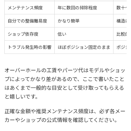
メンテナンス頻度
年に数回の掃除程度
数十〜
自分での整備難易度
かなり簡単
構造に
ショップ依存度
低い
比較的
トラブル発生時の影響
ほぼポジション固定のまま
ポジシ
オーバーホールの工賃やパーツ代はモデルやショッ
プによってかなり差があるので、
ここで書いたこと
はあくまで一般的な目安
として受け取ってもらえる
と嬉しいです。
正確な金額や推奨メンテナンス頻度は、必ず各メー
カーやショップの公式情報を確認してください。